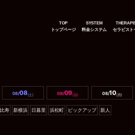
TOP
SYSTEM
THERAPI
08
09
10
08/
08/
08/
(土)
(日)
(月)
比寿
新横浜
日暮里
浜松町
ピックアップ
新人