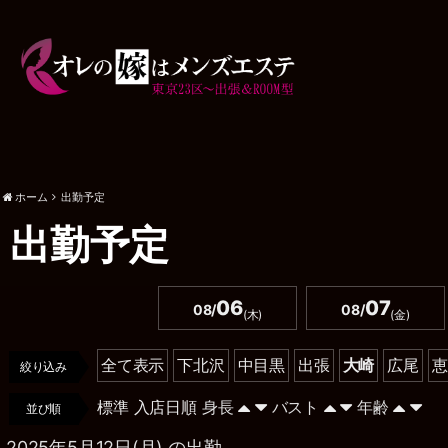
ホーム
出勤予定
出勤予定
06
07
08/
08/
(木)
(金)
全て表示
下北沢
中目黒
出張
大崎
広尾
恵
絞り込み
標準
入店日順
身長
バスト
年齢
並び順
2025年5月12日(月) の出勤