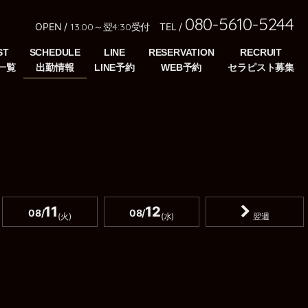
080-5610-5244
OPEN /
13:00～翌4:30受付
TEL /
ST
SCHEDULE
LINE
RESERVATION
RECRUIT
11
12
08/
08/
(火)
(水)
翌週