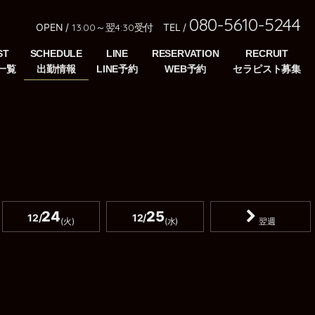
080-5610-5244
OPEN /
13:00～翌4:30受付
TEL /
ST
SCHEDULE
LINE
RESERVATION
RECRUIT
24
25
12/
12/
(火)
(水)
翌週