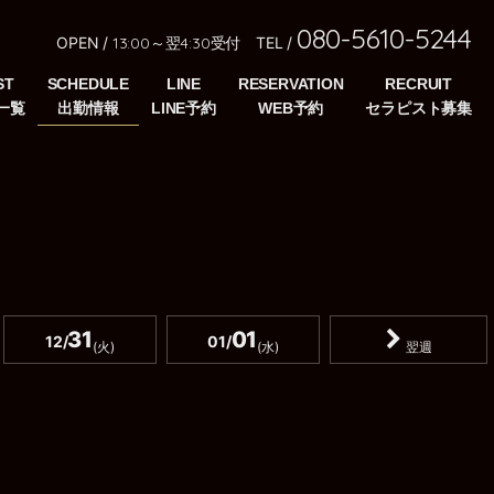
080-5610-5244
OPEN /
13:00～翌4:30受付
TEL /
ST
SCHEDULE
LINE
RESERVATION
RECRUIT
31
01
12/
01/
(火)
(水)
翌週