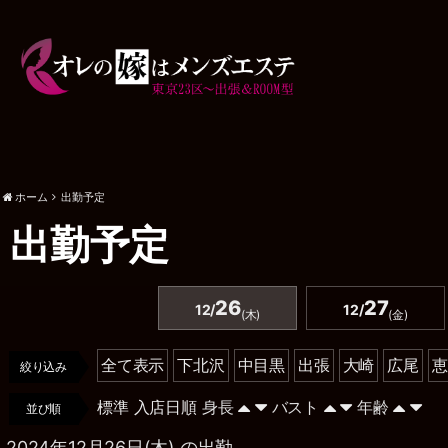
ホーム
出勤予定
出勤予定
26
27
12/
12/
(木)
(金)
全て表示
下北沢
中目黒
出張
大崎
広尾
恵
絞り込み
標準
入店日順
身長
バスト
年齢
並び順
2024年12月26日(木) の出勤