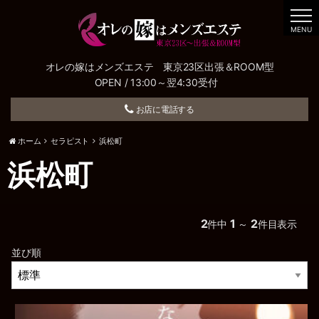
t
o
MENU
g
g
l
e
オレの嫁はメンズエステ 東京23区出張＆ROOM型
n
OPEN / 13:00～翌4:30受付
a
v
i
お店に電話する
g
a
t
ホーム
セラピスト
浜松町
i
o
n
浜松町
2
1
2
件中
～
件目表示
並び順