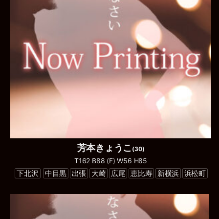
芳本きょうこ
(30)
T162 B88 (F) W56 H85
下北沢
中目黒
出張
大崎
広尾
恵比寿
新横浜
浜松町