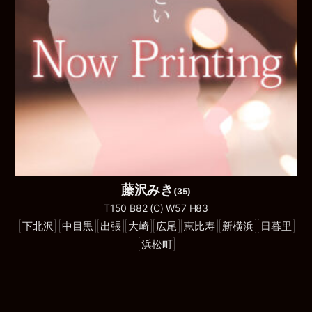
藤沢みき
(35)
T150 B82 (C) W57 H83
下北沢
中目黒
出張
大崎
広尾
恵比寿
新横浜
日暮里
浜松町